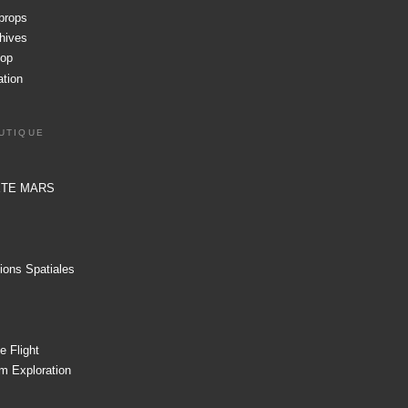
props
hives
op
ation
UTIQUE
NETE MARS
ions Spatiales
 Flight
m Exploration