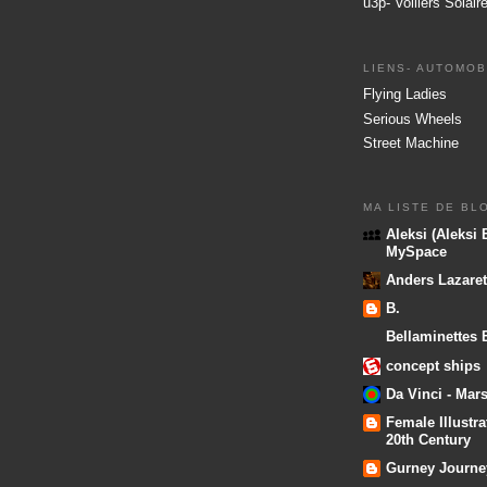
u3p- Voiliers Solair
LIENS- AUTOMOB
Flying Ladies
Serious Wheels
Street Machine
MA LISTE DE BL
Aleksi (Aleksi B
MySpace
Anders Lazaret
B.
Bellaminettes 
concept ships
Da Vinci - Mar
Female Illustra
20th Century
Gurney Journe