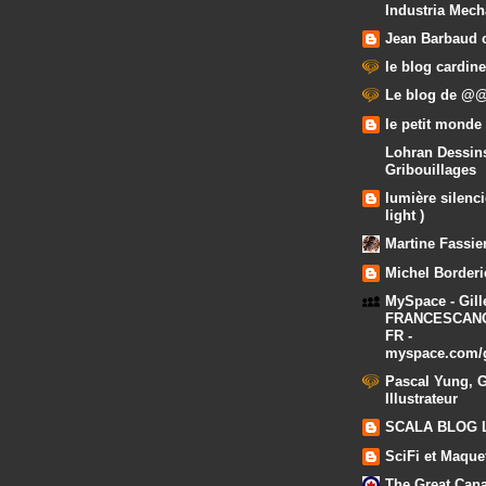
Industria Mech
Jean Barbaud 
le blog cardine
Le blog de 
le petit monde
Lohran Dessin
Gribouillages
lumière silenci
light )
Martine Fassie
Michel Borderi
MySpace - Gill
FRANCESCANO -
FR -
myspace.com/
Pascal Yung, G
Illustrateur
SCALA BLOG 
SciFi et Maque
The Great Can