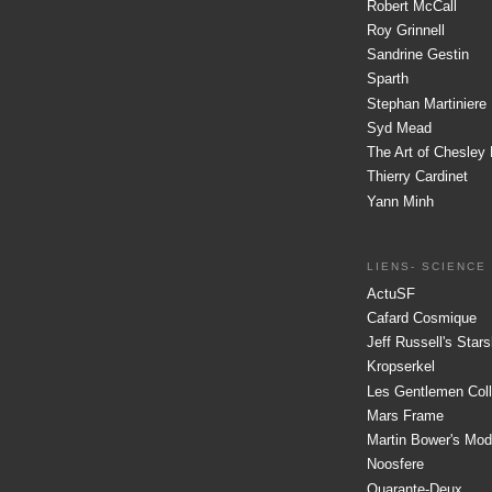
Robert McCall
Roy Grinnell
Sandrine Gestin
Sparth
Stephan Martiniere
Syd Mead
The Art of Chesley 
Thierry Cardinet
Yann Minh
LIENS- SCIENCE
ActuSF
Cafard Cosmique
Jeff Russell's Star
Kropserkel
Les Gentlemen Coll
Mars Frame
Martin Bower's Mod
Noosfere
Quarante-Deux