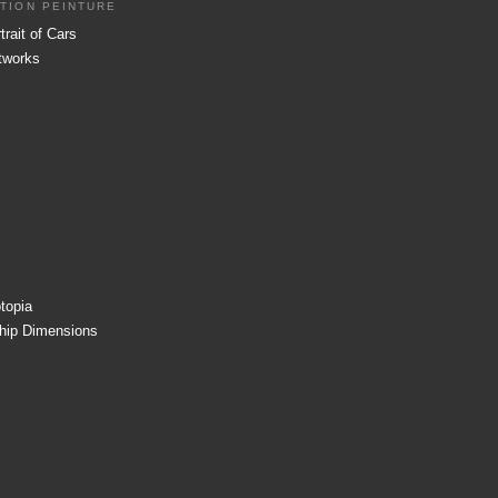
ATION PEINTURE
trait of Cars
rtworks
topia
ship Dimensions