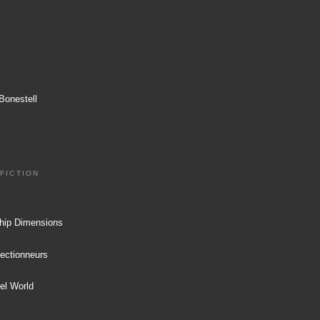
Bonestell
 FICTION
ship Dimensions
ectionneurs
el World