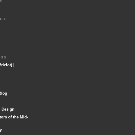
es
ILE
OGS
riclot) |
Blog
s Design
tors of the Mid-
y