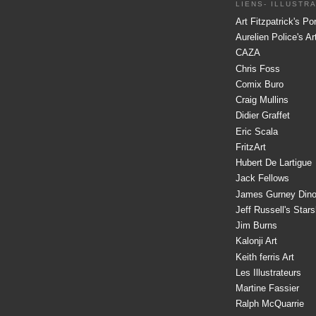
LIENS- ILLUSTR
Art Fitzpatrick's Por
Aurelien Police's A
CAZA
Chris Foss
Comix Buro
Craig Mullins
Didier Graffet
Eric Scala
FritzArt
Hubert De Lartigue
Jack Fellows
James Gurney Dino
Jeff Russell's Star
Jim Burns
Kalonji Art
Keith ferris Art
Les Illustrateurs
Martine Fassier
Ralph McQuarrie