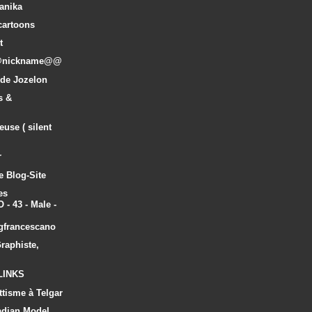
anika
cartoons
t
@@nickname@@
 de Jozelon
s &
euse ( silent
r
e Blog-Site
es
 43 - Male -
gfrancescano
raphiste,
LINKS
ttisme à Telgar
adian Model