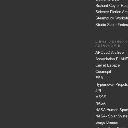
Richard Coyle- Rac
Science Fiction Arc
Steampunk Worksh
Studio Scale Feder
LIENS- ASTRONA
ASTRONOMIE
APOLLO Archive
Association PLA
Ciel et Espace
Cosmopif
ESA
Hypernova- Propuls
JPL
MSSS
NASA
NASA Human Space
NASA- Solar Syste
Serge Brunier